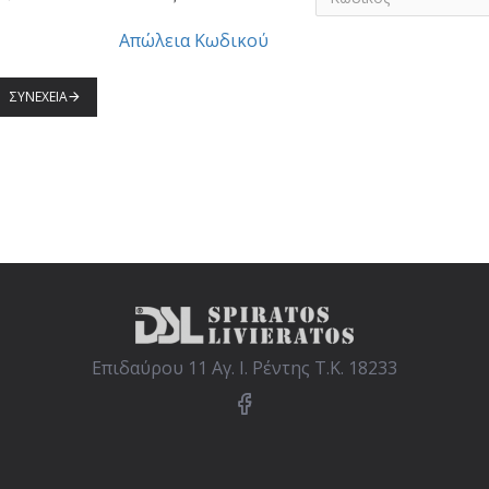
Απώλεια Κωδικού
ΣΥΝΈΧΕΙΑ
Επιδαύρου 11 Αγ. Ι. Ρέντης Τ.Κ. 18233