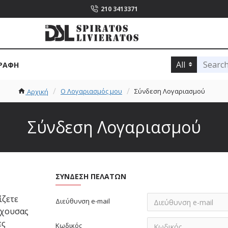
210 3413371
All
ΡΑΦΉ
O Λογαριασμός μου
Σύνδεση Λογαριασμού
Αρχική
Σύνδεση Λογαριασμού
ΣΎΝΔΕΣΗ ΠΕΛΑΤΏΝ
ίζετε
Διεύθυνση e-mail
έχουσας
ες
Κωδικός