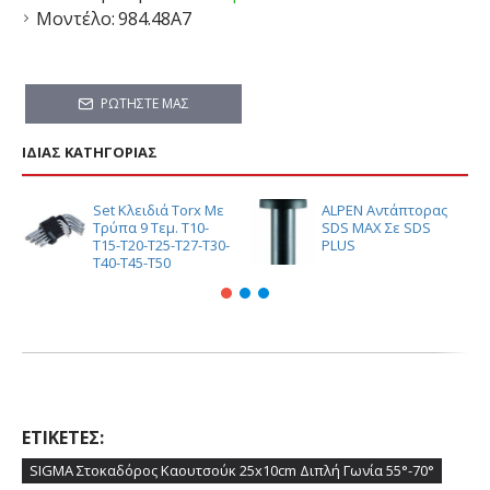
Μοντέλο:
984.48A7
ΡΩΤΉΣΤΕ ΜΑΣ
ΊΔΙΑΣ ΚΑΤΗΓΟΡΊΑΣ
Set Κλειδιά Torx Με
ALPEN Αντάπτορας
Τρύπα 9 Τεμ. T10-
SDS MAX Σε SDS
T15-T20-T25-T27-T30-
PLUS
T40-T45-T50
ΕΤΙΚΈΤΕΣ:
SIGMA Στοκαδόρος Καουτσούκ 25x10cm Διπλή Γωνία 55°-70°