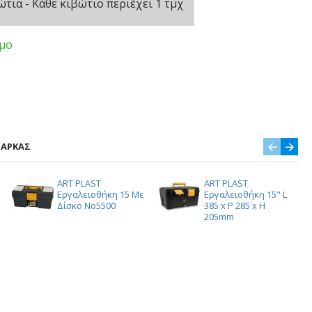
τια - Κάθε κιβώτιο περιέχει 1 τμχ
ιμο
ΜΆΡΚΑΣ
ART PLAST
ART PLAST
Εργαλειοθήκη 15 Με
Εργαλειοθήκη 15" L
Δίσκο Νο5500
385 x P 285 x H
205mm