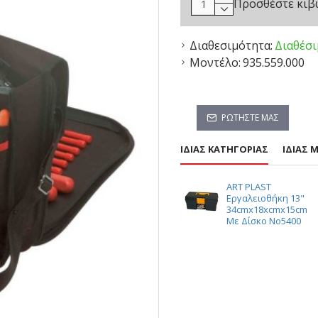
Προσθέστε κιβώ
Διαθεσιμότητα:
Διαθέσ
Μοντέλο:
935.559.000
ΡΩΤΉΣΤΕ ΜΑΣ
ΊΔΙΑΣ ΚΑΤΗΓΟΡΊΑΣ
ΊΔΙΑΣ 
ART PLAST
Εργαλειοθήκη 13"
34cmx18xcmx15cm
Με Δίσκο Νο5400