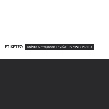
ΕΤΙΚΈΤΕΣ:
Τσάντα Μεταφοράς Εργαλείων 559Tx PLANO