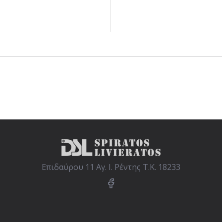
Επιδαύρου 11 Αγ. Ι. Ρέντης Τ.Κ. 18233