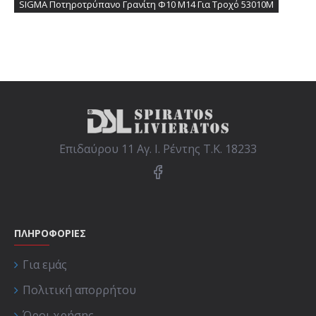
SIGMA Ποτηροτρύπανο Γρανίτη Φ10 M14 Για Τροχό 53010M
Επιδαύρου 11 Αγ. Ι. Ρέντης Τ.Κ. 18233
ΠΛΗΡΟΦΟΡΙΕΣ
Για εμάς
Πολιτική απορρήτου
Όροι χρήσης