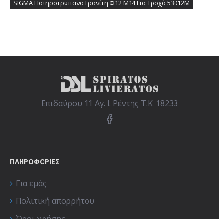
SIGMA Ποτηροτρύπανο Γρανίτη Φ12 M14 Για Τροχό 53012M
Επιδαύρου 11 Αγ. Ι. Ρέντης Τ.Κ. 18233
ΠΛΗΡΟΦΟΡΙΕΣ
Για εμάς
Πολιτική απορρήτου
Όροι χρήσης